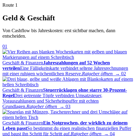
Route 1
Geld & Geschäft
Von Cashflow bis Jahreskosten: erst sichtbar machen, dann
entscheiden.
01
Geschäft & Finanzen
Jahreszahlungen auf 52 Wochen
verteilen
Eine Fälligkeitskarte verbindet seltene Jahresrechnungen
mit einer ruhigen wöchentlichen Reserve.
Ratgeber öffnen →
02
Geschäft & Finanzen
Steuerrücklagen ohne starre 30-Prozent-
Regel
Drei getrennte Töpfe verbinden Umsatzsteuer,
Vorauszahlungen und Sicherheitspuffer mit echten
Grundlagen.
Ratgeber öffnen →
03
Geschäft & Finanzen
Ein Notgroschen, der wirklich zu deinem
Leben passt
So bestimmst du einen realistischen finanziellen Puffer
und baust ihn Schritt für Schritt auf.
Ratgeber öffnen →
04