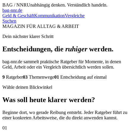
BAG / NNR
Unabhängig denken. Verständlich handeln.
bag-nnr.de
Geld & Geschäft
Kommunikation
Vergleiche
Suchen
MAGAZIN FÜR ALLTAG & ARBEIT
Dein nächster klarer Schritt
Entscheidungen, die
ruhiger
werden.
bag-nnr.de sammelt praktische Ratgeber für Momente, in denen
Geld, Arbeit oder ein Vergleich übersichtlich werden sollen.
9
Ratgeber
03
Themenwege
01
Entscheidung auf einmal
Wähle deinen Blickwinkel
Was soll heute klarer werden?
Beginne dort, wo gerade Reibung entsteht. Jeder Ratgeber führt zu
einer konkreten Arbeitsweise, die du direkt anwenden kannst.
01