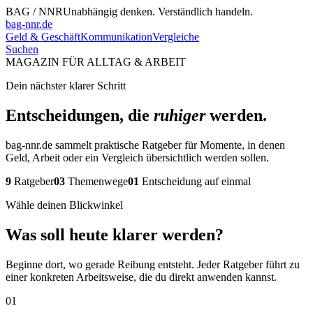
BAG / NNR
Unabhängig denken. Verständlich handeln.
bag-nnr.de
Geld & Geschäft
Kommunikation
Vergleiche
Suchen
MAGAZIN FÜR ALLTAG & ARBEIT
Dein nächster klarer Schritt
Entscheidungen, die
ruhiger
werden.
bag-nnr.de sammelt praktische Ratgeber für Momente, in denen
Geld, Arbeit oder ein Vergleich übersichtlich werden sollen.
9
Ratgeber
03
Themenwege
01
Entscheidung auf einmal
Wähle deinen Blickwinkel
Was soll heute klarer werden?
Beginne dort, wo gerade Reibung entsteht. Jeder Ratgeber führt zu
einer konkreten Arbeitsweise, die du direkt anwenden kannst.
01