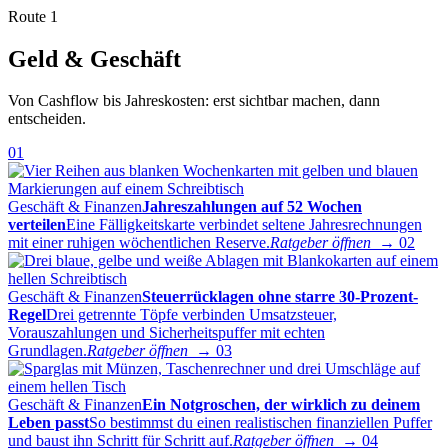
Route 1
Geld & Geschäft
Von Cashflow bis Jahreskosten: erst sichtbar machen, dann
entscheiden.
01
Geschäft & Finanzen
Jahreszahlungen auf 52 Wochen
verteilen
Eine Fälligkeitskarte verbindet seltene Jahresrechnungen
mit einer ruhigen wöchentlichen Reserve.
Ratgeber öffnen →
02
Geschäft & Finanzen
Steuerrücklagen ohne starre 30-Prozent-
Regel
Drei getrennte Töpfe verbinden Umsatzsteuer,
Vorauszahlungen und Sicherheitspuffer mit echten
Grundlagen.
Ratgeber öffnen →
03
Geschäft & Finanzen
Ein Notgroschen, der wirklich zu deinem
Leben passt
So bestimmst du einen realistischen finanziellen Puffer
und baust ihn Schritt für Schritt auf.
Ratgeber öffnen →
04