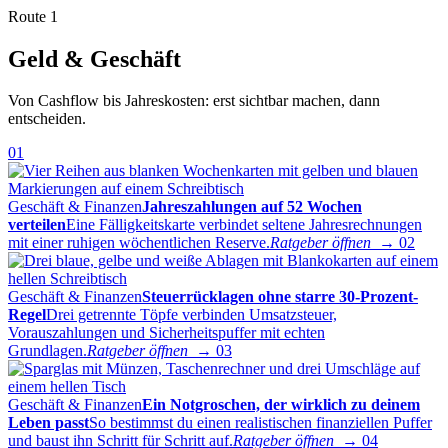
Route 1
Geld & Geschäft
Von Cashflow bis Jahreskosten: erst sichtbar machen, dann
entscheiden.
01
Geschäft & Finanzen
Jahreszahlungen auf 52 Wochen
verteilen
Eine Fälligkeitskarte verbindet seltene Jahresrechnungen
mit einer ruhigen wöchentlichen Reserve.
Ratgeber öffnen →
02
Geschäft & Finanzen
Steuerrücklagen ohne starre 30-Prozent-
Regel
Drei getrennte Töpfe verbinden Umsatzsteuer,
Vorauszahlungen und Sicherheitspuffer mit echten
Grundlagen.
Ratgeber öffnen →
03
Geschäft & Finanzen
Ein Notgroschen, der wirklich zu deinem
Leben passt
So bestimmst du einen realistischen finanziellen Puffer
und baust ihn Schritt für Schritt auf.
Ratgeber öffnen →
04