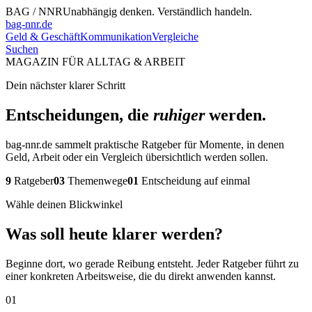
BAG / NNR
Unabhängig denken. Verständlich handeln.
bag-nnr.de
Geld & Geschäft
Kommunikation
Vergleiche
Suchen
MAGAZIN FÜR ALLTAG & ARBEIT
Dein nächster klarer Schritt
Entscheidungen, die
ruhiger
werden.
bag-nnr.de sammelt praktische Ratgeber für Momente, in denen
Geld, Arbeit oder ein Vergleich übersichtlich werden sollen.
9
Ratgeber
03
Themenwege
01
Entscheidung auf einmal
Wähle deinen Blickwinkel
Was soll heute klarer werden?
Beginne dort, wo gerade Reibung entsteht. Jeder Ratgeber führt zu
einer konkreten Arbeitsweise, die du direkt anwenden kannst.
01