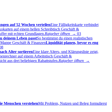
ngen auf 52 Wochen verteilen
Eine Fälligkeitskarte verbindet
Geschäft &
uffer mit echten Grundlagen.
Ratgeber öffnen →
03
zu deinem Leben passt
So bestimmst du einen realistischen
Geschäft & Finanzen
Liquidität planen, bevor es eng
08
ach Alter sortieren
Eine klare Alters- und Klärungsliste zeigt,
Geschäft &
ht aus drei beliebigen Rabattstufen.
Ratgeber öffnen →
die Menschen verstehen
Mit Problem, Nutzen und Beleg formulierst