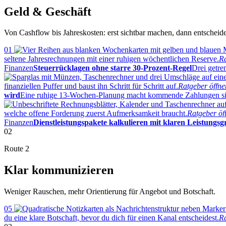
Geld & Geschäft
Von Cashflow bis Jahreskosten: erst sichtbar machen, dann entscheid
01
seltene Jahresrechnungen mit einer ruhigen wöchentlichen Reserve.
R
Finanzen
Steuerrücklagen ohne starre 30-Prozent-Regel
Drei getre
finanziellen Puffer und baust ihn Schritt für Schritt auf.
Ratgeber öff
wird
Eine ruhige 13-Wochen-Planung macht kommende Zahlungen sic
welche offene Forderung zuerst Aufmerksamkeit braucht.
Ratgeber ö
Finanzen
Dienstleistungspakete kalkulieren mit klaren Leistungs
02
Route 2
Klar kommunizieren
Weniger Rauschen, mehr Orientierung für Angebot und Botschaft.
05
du eine klare Botschaft, bevor du dich für einen Kanal entscheidest.
R