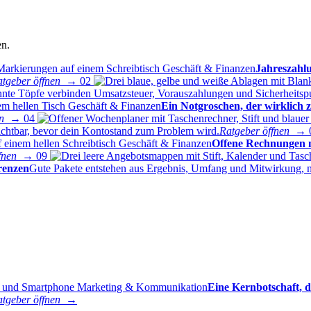
en.
Geschäft & Finanzen
Jahreszahlu
atgeber öffnen →
02
nnte Töpfe verbinden Umsatzsteuer, Vorauszahlungen und Sicherheitsp
Geschäft & Finanzen
Ein Notgroschen, der wirklich 
nen →
04
htbar, bevor dein Kontostand zum Problem wird.
Ratgeber öffnen →
Geschäft & Finanzen
Offene Rechnungen n
ffnen →
09
grenzen
Gute Pakete entstehen aus Ergebnis, Umfang und Mitwirkung, nic
Marketing & Kommunikation
Eine Kernbotschaft, 
atgeber öffnen →