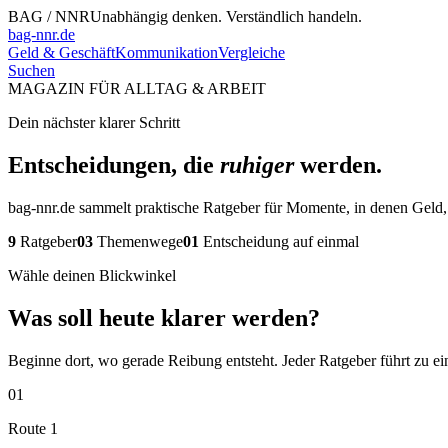
BAG / NNR
Unabhängig denken. Verständlich handeln.
bag-nnr.de
Geld & Geschäft
Kommunikation
Vergleiche
Suchen
MAGAZIN FÜR ALLTAG & ARBEIT
Dein nächster klarer Schritt
Entscheidungen, die
ruhiger
werden.
bag-nnr.de sammelt praktische Ratgeber für Momente, in denen Geld, A
9
Ratgeber
03
Themenwege
01
Entscheidung auf einmal
Wähle deinen Blickwinkel
Was soll heute klarer werden?
Beginne dort, wo gerade Reibung entsteht. Jeder Ratgeber führt zu ei
01
Route 1