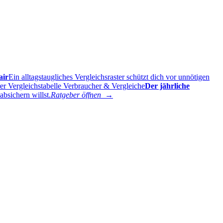
air
Ein alltagstaugliches Vergleichsraster schützt dich vor unnötigen
Verbraucher & Vergleiche
Der jährliche
bsichern willst.
Ratgeber öffnen →