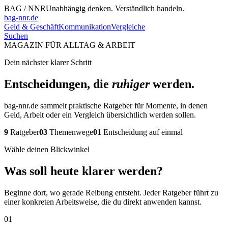
BAG / NNR
Unabhängig denken. Verständlich handeln.
bag-nnr.de
Geld & Geschäft
Kommunikation
Vergleiche
Suchen
MAGAZIN FÜR ALLTAG & ARBEIT
Dein nächster klarer Schritt
Entscheidungen, die
ruhiger
werden.
bag-nnr.de sammelt praktische Ratgeber für Momente, in denen
Geld, Arbeit oder ein Vergleich übersichtlich werden sollen.
9
Ratgeber
03
Themenwege
01
Entscheidung auf einmal
Wähle deinen Blickwinkel
Was soll heute klarer werden?
Beginne dort, wo gerade Reibung entsteht. Jeder Ratgeber führt zu
einer konkreten Arbeitsweise, die du direkt anwenden kannst.
01