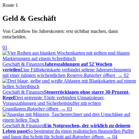
Route 1
Geld & Geschäft
Von Cashflow bis Jahreskosten: erst sichtbar machen, dann
entscheiden.
01
Geschäft & Finanzen
Jahreszahlungen auf 52 Wochen
verteilen
Eine Fälligkeitskarte verbindet seltene Jahresrechnungen
mit einer ruhigen wöchentlichen Reserve.
Ratgeber öffnen →
02
Geschäft & Finanzen
Steuerrücklagen ohne starre 30-Prozent-
Regel
Drei getrennte Töpfe verbinden Umsatzsteuer,
Vorauszahlungen und Sicherheitspuffer mit echten
Grundlagen.
Ratgeber öffnen →
03
Geschäft & Finanzen
Ein Notgroschen, der wirklich zu deinem
Leben passt
So bestimmst du einen realistischen finanziellen Puffer
und baust ihn Schritt für Schritt auf.
Ratgeber öffnen →
04